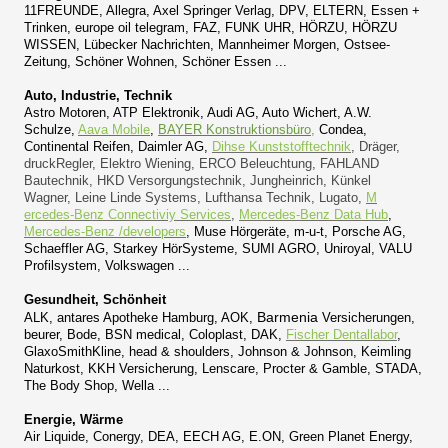
11FREUNDE, Allegra, Axel Springer Verlag, DPV, ELTERN, Essen +
Trinken, europe oil telegram
, FAZ, FUNK UHR, HÖRZU, HÖRZU
WISSEN, Lübecker Nachrichten, Mannheimer Morgen, Ostsee-
Zeitung, Schöner Wohnen, Schöner Essen ...
Auto, Industrie, Technik
Astro Motoren, ATP Elektronik, Audi AG, Auto Wichert, A.W.
Schulze,
Aava Mobile
,
BAYER Konstruktionsbüro
,
Condea,
Continental Reifen, Daimler AG,
Dihse Kunststofftechnik
, Dräger,
druckRegler, Elektro Wiening, ERCO Beleuchtung, FAHLAND
Bautechnik, HKD Versorgungstechnik, Jungheinrich, Künkel
Wagner, Leine Linde Systems, Lufthansa Technik, Lugato,
M​
ercedes-Benz Connectiviy Services
,
Mercedes-Benz Data Hub
,
Mercedes-Benz /developers
, Muse Hörgeräte, m-u-t, Porsche AG,
Schaeffler AG, Starkey HörSysteme, SUMI AGRO, Uniroyal, VALU
Profilsystem, Volkswagen ...
Gesundheit, Schönheit
Barmenia
ALK, antares Apotheke Hamburg, AOK,
Versicherungen,
beurer, Bode, BSN medical, Coloplast, DAK,
Fischer Dentallabor
,
GlaxoSmithKline, head & shoulders, Johnson & Johnson, Keimling
Naturkost, KKH Versicherung, Lenscare, Procter & Gamble, STADA,
The Body Shop, Wella ...
Energie, Wärme
Air Liquide,
Conergy
, DEA, EECH AG, E.ON, Green Planet Energy,