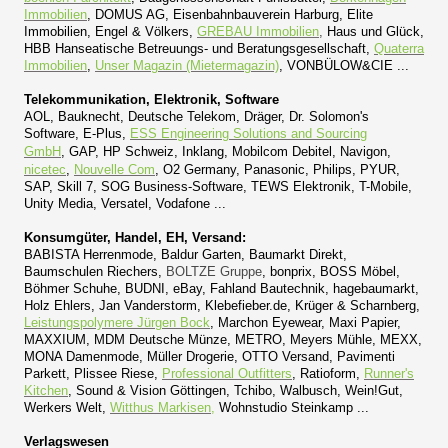
Immobilien
, DOMUS AG, Eisenbahnbauverein Harburg, Elite
Immobilien, Engel & Völkers
,
GREBAU Immobilien
,
Haus und Glück,
HBB Hanseatische Betreuungs- und Beratungsgesellschaft,
Quaterra
Immobilien
,
Unser Magazin (Mietermagazin)
, VONBÜLOW&CIE ...
Telekommunikation, Elektronik, Software
AOL, Bauknecht, Deutsche Telekom, Dräger, Dr. Solomon's
Software, E-Plus,
ESS Engineering Solutions and Sourcing
GmbH
,
GAP, HP Schweiz, Inklang, Mobilcom Debitel, Navigon,
nicetec
,
Nouvelle Com
, O2 Germany, Panasonic, Philips, PYUR,
SAP, Skill 7, SOG Business-Software, TEWS Elektronik, T-Mobile,
Unity Media, Versatel, Vodafone ...
Konsumgüter, Handel, EH, Versand:
BABISTA Herrenmode, Baldur Garten, Baumarkt Direkt,
Baumschulen Riechers,
BOLTZE Gruppe
, bonprix, BOSS Möbel,
Böhmer Schuhe, BUDNI, eBay, Fahland Bautechnik, hagebaumarkt,
Holz Ehlers, Jan Vanderstorm, Klebefieber.de, Krüger & Scharnberg,
Leistungspolymere Jürgen Bock
, Marchon Eyewear, Maxi Papier,
MAXXIUM, MDM Deutsche Münze, METRO, Meyers Mühle, MEXX,
MONA Damenmode, Müller Drogerie, OTTO Versand, Pavimenti
Parkett, Plissee Riese,
Professional Outfitters
, Ratioform,
Runner's
Kitchen
, Sound & Vision Göttingen, Tchibo, Walbusch, Wein!Gut,
Werkers Welt,
Witthus Markisen
,
Wohnstudio Steinkamp ...
Verlagswesen