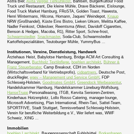
Astra Bier,
Avita Veggie Tiefkühlkost
, Bahlsen, BurgerKultour Food
Truck und
Restaurant, Die kleine Mühle, Drave Bäckerei, Eislounge,
Food Truck Market Hamburg, FRoSTA, Golden Toast, Hawesta,
Henri Wintermans, Hilcona, Homann, Jaques' Weindepot,
Knaup
NRW (Großhandel), Küste Eins Bistro, Lieken Urkorn, Melitta Kaffee,
Nadler Feinkost, Oldesloer, Reemtsma (West, Davidoff Cigarettes,
Benson & Hedges, Macoba, R1), Ritter Sport, Schne-frost,
Schwarmstedter
,
Snackmaster
, Soda-Club, Schwarmstedter
Kartoffelspezialitäten, Teutoburger Mühle, YummyBus ...
Institutionen, Vereine, Dienstleistung, Handwerk
Ärztehaus Heist,
Babylotse
Hamburg,
Bridge ACM Art Consulting &
Management,
Buchholz Textilpflege
,
boehlen architekt
,
B
ühner &
Franz Steuerberater
, Camp Breakout, CDH im Norden
(Wirtschaftsverband für Vertriebsprofis),
cidpartners
, Deutsche Post,
druckRegler,
egev – Management und Service GmbH
, FDP
Schleswig-Holstein,
Goodmates GmbH
,
Greendock Werbeagentur
,
Handelskammer Hamburg, Handelskammer Lüneburg-Wolfsburg,
HanseTrupp
Personalleasing, ITGB, Kervita Senioren-Zentren,
Kinderhaus Hotzenplotz, Lollo Rosso Catering, manager-lounge,
Microsoft Advertising, Plan International, Rhein-Taxi, Sattel-Team,
SPORTFIVE, Stadt Stuttgart, Tennisverband Schleswig-Holstein,
Verein für berufliche Weiterbildung e.V., Wer liefert was, WWF
Schweiz, XING ...
Immobilien
boehlen I architekt
, Baugenossenschaft Fuhlsbüttel,
Borkenhagen